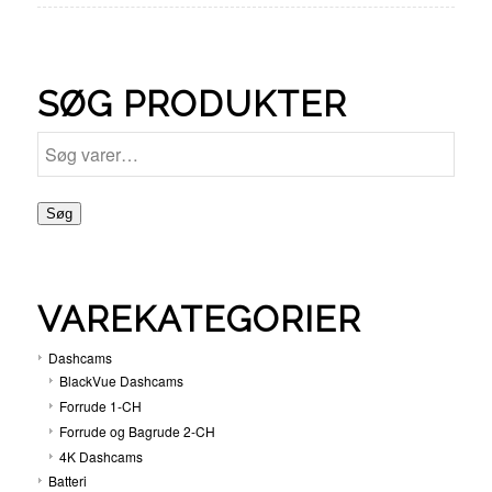
SØG PRODUKTER
Søg
VAREKATEGORIER
Dashcams
BlackVue Dashcams
Forrude 1-CH
Forrude og Bagrude 2-CH
4K Dashcams
Batteri