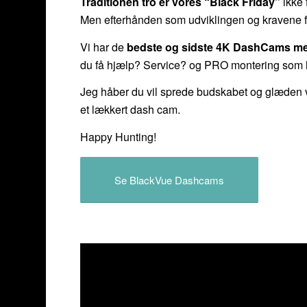
Traditionen tro er vores “Black Friday”
ikke 
Men efterhånden som udviklingen og kravene fo
Vi har de
bedste og sidste 4K DashCams med ro
du få hjælp? Service? og PRO montering som 
Jeg håber du vil sprede budskabet og glæden ve
et lækkert dash cam.
Happy Hunting!
Se BlackVue Dashcams