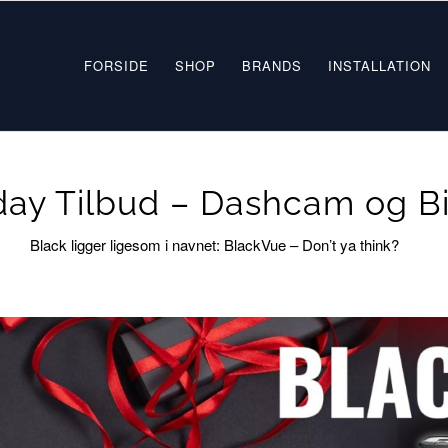
FORSIDE
SHOP
BRANDS
INSTALLATION
iday Tilbud – Dashcam og B
Black ligger ligesom i navnet: BlackVue – Don’t ya think?