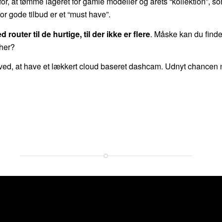
for, at tømme lageret for gamle modeller og årets “kollektion”, so
r gode tilbud er et “must have”.
uter til de hurtige, til der ikke er flere
. Måske kan du finde
her?
d, at have et lækkert cloud baseret dashcam. Udnyt chancen nu,