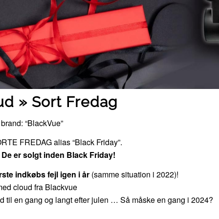
bud » Sort Fredag
gs brand: “BlackVue”
RTE FREDAG alias “Black Friday”.
–
De er solgt inden Black Friday!
ste indkøbs fejl igen i år
(samme situation i 2022)!
med cloud fra Blackvue
d til en gang og langt efter julen … Så måske en gang i 2024?