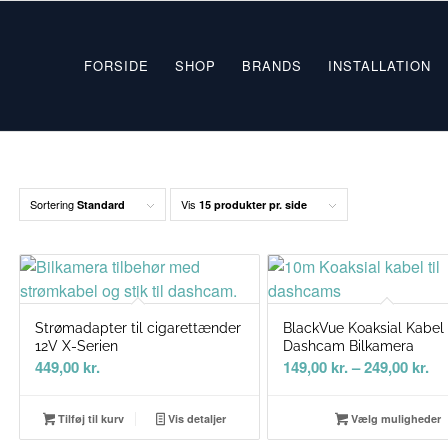
FORSIDE
SHOP
BRANDS
INSTALLATION
Sortering
Vis
Standard
15 produkter pr. side
Strømadapter til cigarettænder
BlackVue Koaksial Kabel t
12V X-Serien
Dashcam Bilkamera
Pr
449,00
kr.
149,00
kr.
–
249,00
kr.
149
til
Tilføj til kurv
Vis detaljer
Vælg muligheder
249