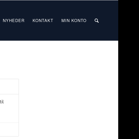
NYHEDER
KONTAKT
MIN KONTO
il
isinterval:
,00 kr.
,00 kr.